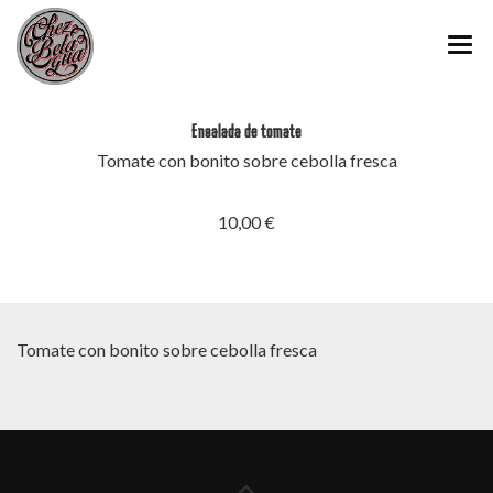
INICIO
Ensalada de tomate
QUIÉNES SOMOS
Tomate con bonito sobre cebolla fresca
CARTA
10,00 €
PINCHOS Y RACIONES
MENÚ CHEZ BELAGUA
GALERÍA DE FOTOS
Tomate con bonito sobre cebolla fresca