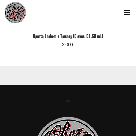
INICIO
Oporto Graham´s Tawney 10 años (62,50 ml.)
QUIÉNES SOMOS
3,00 €
CARTA
PINCHOS Y RACIONES
MENÚ CHEZ BELAGUA
GALERÍA DE FOTOS